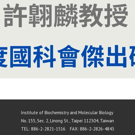
Institute of Biochemistry and Molecular Biology
No. 155, Sec. 2, Linong St., Taipei 112304, Taiwan
TEL: 886-2-2821-1516 FAX: 886-2-2826-4843