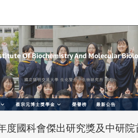
stitute Of Biochemistry And Molecular Biol
國立陽明交通大學 生化暨分子生物研究所 網站
蔡宗元博士獎學金
榮譽榜
最新公告
12年度國科會傑出研究獎及中研院