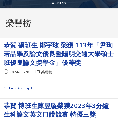
MENU
榮譽榜
恭賀 碩班生 鄭宇玹 榮獲 113年「尹珣
若品學及論文優良暨陽明交通大學碩士
班優良論文獎學金」優等獎
Post
Post
2024-05-20
榮譽榜
published:
category:
恭
Continue Reading
賀
碩
班
恭賀 博班生陳昱璇榮獲2023年3分鐘
生
鄭
生科論文英文口說競賽 特優三獎
宇
玹