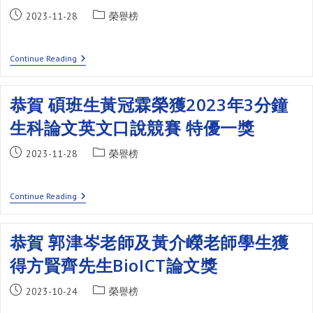
榮
Post
Post
2023-11-28
榮譽榜
獲
published:
category:
113
年
「尹
恭
Continue Reading
珣
賀
若
博
品
班
恭賀 碩班生黃冠霖榮獲2023年3分鐘
學
生
及
陳
生科論文英文口說競賽 特優一獎
論
昱
文
璇
優
榮
Post
Post
2023-11-28
榮譽榜
良
獲
published:
暨
category:
2023
陽
年
明
3
恭
Continue Reading
交
分
賀
通
鐘
碩
大
生
班
學
恭賀 郭津岑老師及黃介嶸老師學生獲
科
生
碩
論
黃
士
得方賢齊先生BioICT論文獎
文
冠
班
英
霖
優
文
榮
Post
良
Post
2023-10-24
榮譽榜
口
獲
論
published:
說
category:
2023
文