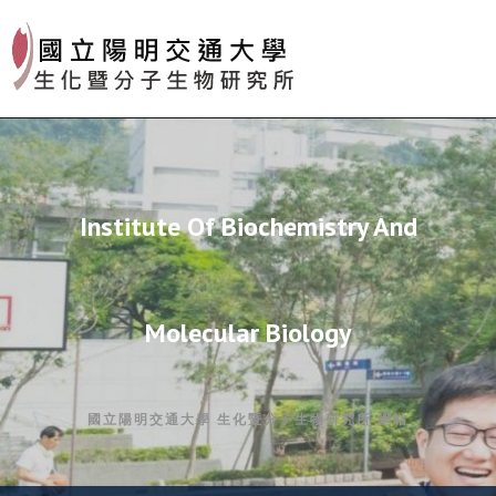
Skip
to
content
Institute Of Biochemistry And
Molecular Biology
國立陽明交通大學 生化暨分子生物研究所 網站