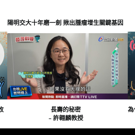
陽明交大十年磨一劍 揪出腫瘤增生關鍵基因
改
長壽的秘密
為
– 許翱麟教授